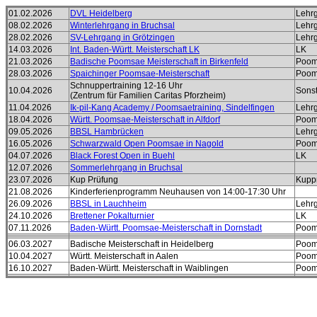
01.02.2026
DVL Heidelberg
Lehr
08.02.2026
Winterlehrgang in Bruchsal
Lehr
28.02.2026
SV-Lehrgang in Grötzingen
Lehr
14.03.2026
Int. Baden-Württ. Meisterschaft LK
LK
21.03.2026
Badische Poomsae Meisterschaft in Birkenfeld
Poom
28.03.2026
Spaichinger Poomsae-Meisterschaft
Poom
Schnuppertraining 12-16 Uhr
10.04.2026
Sonst
(Zentrum für Familien Caritas Pforzheim)
11.04.2026
Ik-pil-Kang Academy / Poomsaetraining, Sindelfingen
Lehr
18.04.2026
Württ. Poomsae-Meisterschaft in Alfdorf
Poom
09.05.2026
BBSL Hambrücken
Lehr
16.05.2026
Schwarzwald Open Poomsae in Nagold
Poom
04.07.2026
Black Forest Open in Buehl
LK
12.07.2026
Sommerlehrgang in Bruchsal
23.07.2026
Kup Prüfung
Kupp
21.08.2026
Kinderferienprogramm Neuhausen von 14:00-17:30 Uhr
26.09.2026
BBSL in Lauchheim
Lehr
24.10.2026
Brettener Pokalturnier
LK
07.11.2026
Baden-Württ. Poomsae-Meisterschaft in Dornstadt
Poom
06.03.2027
Badische Meisterschaft in Heidelberg
Poom
10.04.2027
Württ. Meisterschaft in Aalen
Poom
16.10.2027
Baden-Württ. Meisterschaft in Waiblingen
Poom